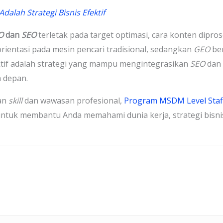
dalah Strategi Bisnis Efektif
O
dan
SEO
terletak pada target optimasi, cara konten dipr
rientasi pada mesin pencari tradisional, sedangkan
GEO
be
ektif adalah strategi yang mampu mengintegrasikan
SEO
dan
 depan.
an
skill
dan wawasan profesional,
Program MSDM Level Staf
 untuk membantu Anda memahami dunia kerja, strategi bisn