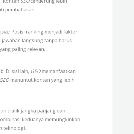
I. Konten
SEO
cenderung lebih
inti pembahasan.
site
. Posisi ranking menjadi faktor
 jawaban langsung tanpa harus
yang paling relevan.
 Di sisi lain,
GEO
memanfaatkan
GEO
menuntut konten yang lebih
n trafik jangka panjang dan
. Kombinasi keduanya memungkinkan
 teknologi.