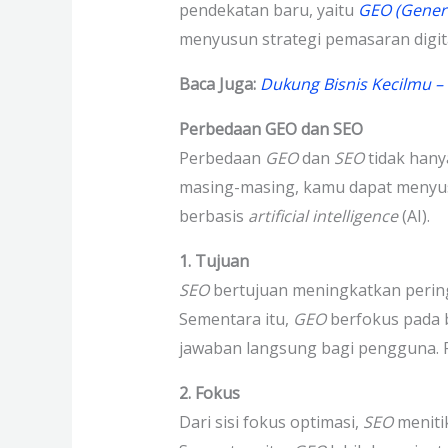
pendekatan baru, yaitu
GEO (Genera
menyusun strategi pemasaran digital
Baca Juga:
Dukung Bisnis Kecilmu –
Perbedaan GEO dan SEO
Perbedaan
GEO
dan
SEO
tidak hany
masing-masing, kamu dapat menyusu
berbasis
artificial intelligence
(AI).
1. Tujuan
SEO
bertujuan meningkatkan peri
Sementara itu,
GEO
berfokus pada b
jawaban langsung bagi pengguna. P
2. Fokus
Dari sisi fokus optimasi,
SEO
meniti