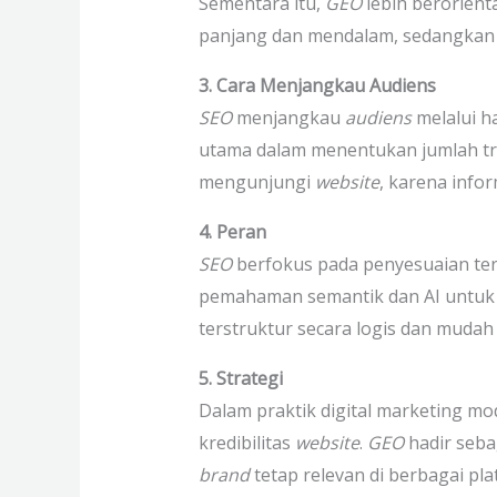
Sementara itu,
GEO
lebih berorien
panjang dan mendalam, sedangkan
3. Cara Menjangkau Audiens
SEO
menjangkau
audiens
melalui 
utama dalam menentukan jumlah tra
mengunjungi
website
, karena info
4. Peran
SEO
berfokus pada penyesuaian terh
pemahaman semantik dan AI untuk m
terstruktur secara logis dan mudah 
5. Strategi
Dalam praktik digital marketing m
kredibilitas
website
.
GEO
hadir seb
brand
tetap relevan di berbagai p