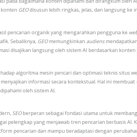
tasi pada bagaimana konten dipahami dan dirangkum oleh A
 konten
GEO
disusun lebih ringkas, jelas, dan langsung ke 
hasil pencarian organik yang mengarahkan pengguna ke
web
fik. Sebaliknya,
GEO
memungkinkan
audiens
mendapatkan
rmasi disajikan langsung oleh sistem AI berdasarkan konten 
adap algoritma mesin pencari dan optimasi teknis situs web.
enyajikan informasi secara kontekstual. Hal ini membuat
dipahami oleh sistem AI.
odern,
SEO
berperan sebagai fondasi utama untuk membangu
agai pelengkap yang menjawab tren pencarian berbasis AI
latform pencarian dan mampu beradaptasi dengan perubahan