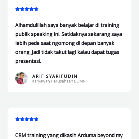
Rated





5
Alhamdulillah saya banyak belajar di training
out
publik speaking ini. Setidaknya sekarang saya
of
lebih pede saat ngomong di depan banyak
5
orang. Jadi tidak takut lagi kalau dapat tugas
presentasi.
ARIF SYARIFUDIN
Karyawan Perusahaan BUMN
Rated





5
CRM training yang dikasih Arduma beyond my
out