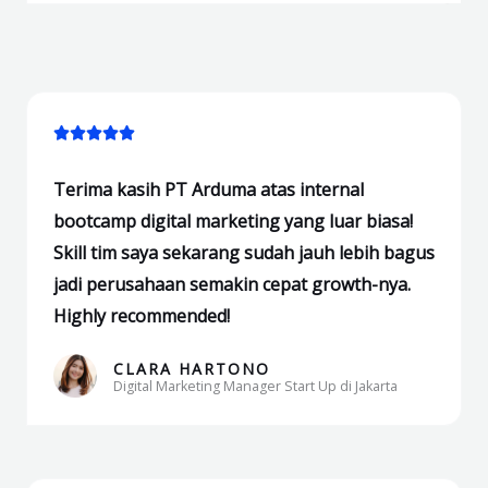
out
of
5
Rated





5
Terima kasih PT Arduma atas internal
out
bootcamp digital marketing yang luar biasa!
of
Skill tim saya sekarang sudah jauh lebih bagus
5
jadi perusahaan semakin cepat growth-nya.
Highly recommended!
CLARA HARTONO
Digital Marketing Manager Start Up di Jakarta