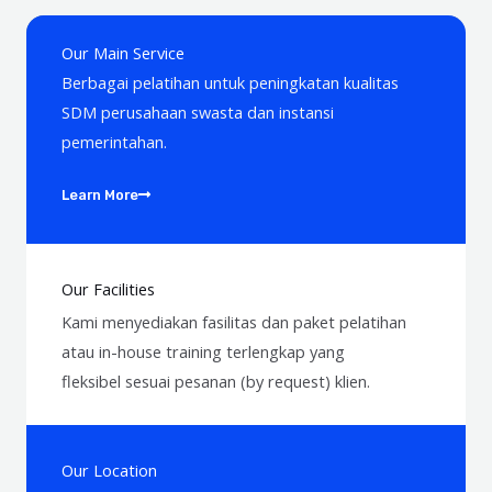
Our Main Service
Berbagai pelatihan untuk peningkatan kualitas
SDM perusahaan swasta dan instansi
pemerintahan.
Learn More
Our Facilities
Kami menyediakan fasilitas dan paket pelatihan
atau in-house training terlengkap
yang
fleksibel
sesuai pesanan (by request) klien.
Our Location