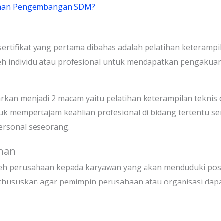
tihan Pengembangan SDM?
tifikat yang pertama dibahas adalah pelatihan keterampila
eh individu atau profesional untuk mendapatkan pengakuan t
arkan menjadi 2 macam yaitu pelatihan keterampilan teknis
tuk mempertajam keahlian profesional di bidang tertentu s
ersonal seseorang.
nan
leh perusahaan kepada karyawan yang akan menduduki posis
suskan agar pemimpin perusahaan atau organisasi dapat