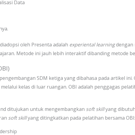
alisasi Data
nya.
diadopsi oleh Presenta adalah
experiental learning
dengan 
aran. Metode ini jauh lebih interaktif dibanding metode bel
OBI)
engembangan SDM ketiga yang dibahasa pada artikel ini. 
melalui kelas di luar ruangan. OBI adalah penggagas pelat
und ditujukan untuk mengembangkan
soft skill
yang dibutuh
aran
soft skill
yang ditingkatkan pada pelatihan bersama OBI
dership