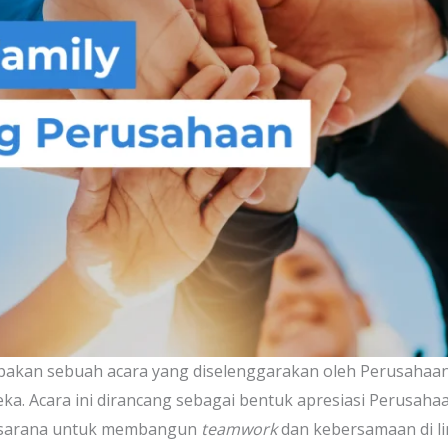
pakan sebuah acara yang diselenggarakan oleh Perusaha
a. Acara ini dirancang sebagai bentuk apresiasi Perusahaa
i sarana untuk membangun
teamwork
dan kebersamaan di li