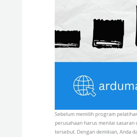
Sebelum memilih program pelatiha
perusahaan harus menilai sasaran 
tersebut. Dengan demikian, Anda d