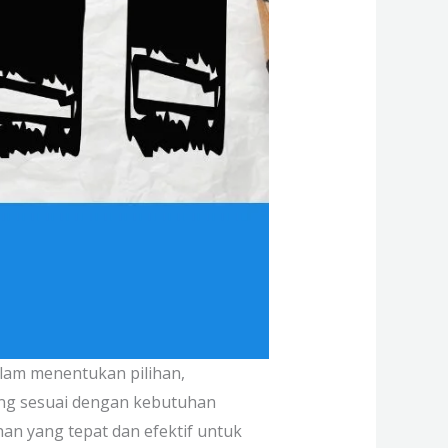
lam menentukan pilihan,
ing sesuai dengan kebutuhan
n yang tepat dan efektif untuk