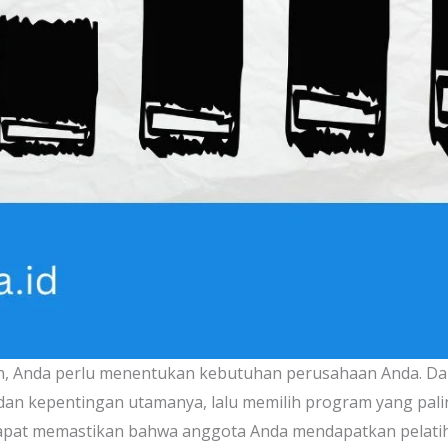
n, Anda perlu menentukan kebutuhan perusahaan Anda. Da
dan kepentingan utamanya, lalu memilih program yang pal
apat memastikan bahwa anggota Anda mendapatkan pelatiha