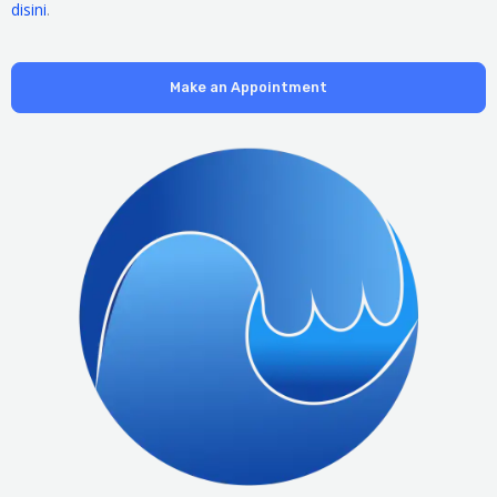
disini
.
Make an Appointment