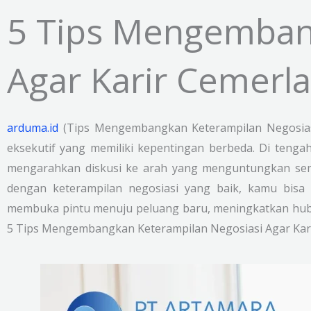
5 Tips Mengemban
Agar Karir Cemerl
arduma.id
(Tips Mengembangkan Keterampilan Negosias
eksekutif yang memiliki kepentingan berbeda. Di teng
mengarahkan diskusi ke arah yang menguntungkan semua 
dengan keterampilan negosiasi yang baik, kamu bisa 
membuka pintu menuju peluang baru, meningkatkan hubun
5 Tips Mengembangkan Keterampilan Negosiasi Agar Ka