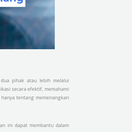
ua pihak atau lebih melalui
kasi secara efektif, memahami
kan hanya tentang memenangkan
uan ini dapat membantu dalam