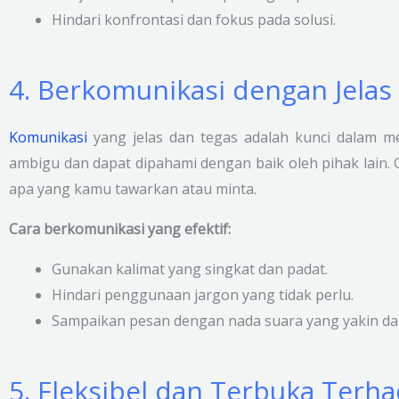
Hindari konfrontasi dan fokus pada solusi.
4. Berkomunikasi dengan Jelas
Komunikasi
yang jelas dan tegas adalah kunci dalam m
ambigu dan dapat dipahami dengan baik oleh pihak lain
apa yang kamu tawarkan atau minta.
Cara berkomunikasi yang efektif:
Gunakan kalimat yang singkat dan padat.
Hindari penggunaan jargon yang tidak perlu.
Sampaikan pesan dengan nada suara yang yakin da
5. Fleksibel dan Terbuka Ter