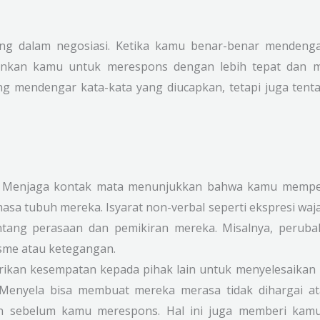
ing dalam negosiasi. Ketika kamu benar-benar menden
kinkan kamu untuk merespons dengan lebih tepat dan m
ng mendengar kata-kata yang diucapkan, tetapi juga ten
Menjaga kontak mata menunjukkan bahwa kamu memper
bahasa tubuh mereka. Isyarat non-verbal seperti ekspresi wa
tang perasaan dan pemikiran mereka. Misalnya, peruba
sme atau ketegangan.
kan kesempatan kepada pihak lain untuk menyelesaikan
 Menyela bisa membuat mereka merasa tidak dihargai at
an sebelum kamu merespons. Hal ini juga memberi ka