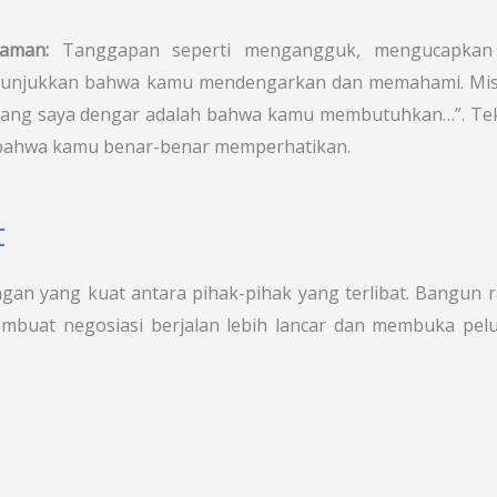
aman:
Tanggapan seperti mengangguk, mengucapkan k
enunjukkan bahwa kamu mendengarkan dan memahami. Mis
 yang saya dengar adalah bahwa kamu membutuhkan…”. Te
 bahwa kamu benar-benar memperhatikan.
t
gan yang kuat antara pihak-pihak yang terlibat. Bangun 
mbuat negosiasi berjalan lebih lancar dan membuka pel