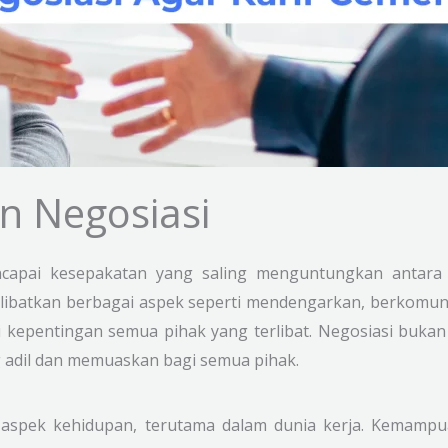
n Negosiasi
apai kesepakatan yang saling menguntungkan antara d
libatkan berbagai aspek seperti mendengarkan, berkomuni
hi kepentingan semua pihak yang terlibat. Negosiasi bu
 adil dan memuaskan bagi semua pihak.
i aspek kehidupan, terutama dalam dunia kerja. Kemamp