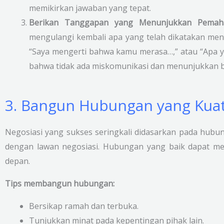
memikirkan jawaban yang tepat.
Berikan Tanggapan yang Menunjukkan Pemah
mengulangi kembali apa yang telah dikatakan m
“Saya mengerti bahwa kamu merasa…,” atau “Apa
bahwa tidak ada miskomunikasi dan menunjukkan
3. Bangun Hubungan yang Kua
Negosiasi yang sukses seringkali didasarkan pada hubun
dengan lawan negosiasi. Hubungan yang baik dapat me
depan.
Tips membangun hubungan:
Bersikap ramah dan terbuka.
Tunjukkan minat pada kepentingan pihak lain.