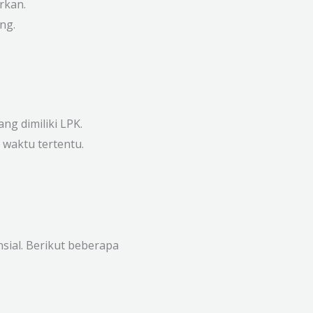
rkan.
ng.
ng dimiliki LPK.
a waktu tertentu.
nsial. Berikut beberapa