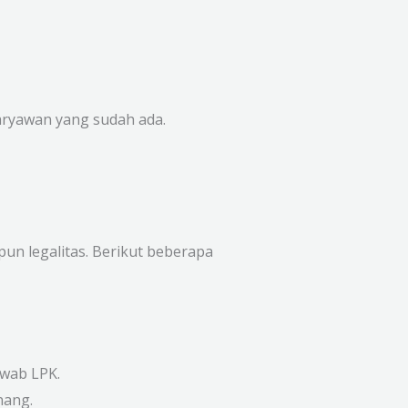
aryawan yang sudah ada.
pun legalitas. Berikut beberapa
awab LPK.
nang.